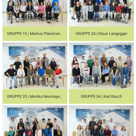
GRUPPE 1S | Markus Plaickner & Hannes Gruber
GRUPPE 2A | Klaus Langegger
GRUPPE 2S | Monika Neumayer & Volker Gugganig
GRUPPE 3A | Karl Rauch